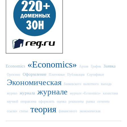
«Economics»
Economics
Заявка
Архив
График
Оформление
Оргвзнос
Платежные
Публикация
Сертификат
Экономическая
банковского
валютного
выхода
журнале
журнала
журнал
журнале «Economics»
казахстана
научной
отправлена
оформлять
оценка
реквизиты
рынка
сегмента
теория
ссылки
статьи
финансового
экономическая