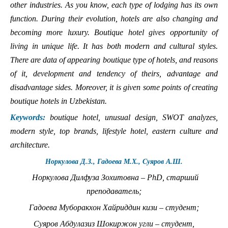
other industries. As you know, each type of lodging has its own
function. During their evolution, hotels are also changing and
becoming more luxury. Boutique hotel gives opportunity of
living in unique life. It has both modern and cultural styles.
There are data of appearing boutique type of hotels, and reasons
of it, development and tendency of theirs, advantage and
disadvantage sides. Moreover, it is given some points of creating
boutique hotels in Uzbekistan.
Keywords:
boutique hotel, unusual design, SWOT analyzes,
modern style, top brands, lifestyle hotel, eastern culture and
architecture.
Норкулова Д.З., Гадоева М.Х., Суяров А.Ш.
Норкулова Дилфуза Зохитовна – PhD, старший
преподаватель;
Гадоева Муборакхон Хайриддин кизи – студент;
Суяров Абдулазиз Шокиржон угли – студент,