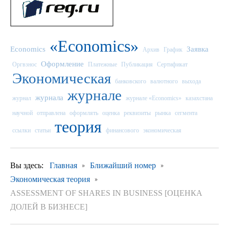
«Economics»
Economics
Заявка
Архив
График
Оформление
Оргвзнос
Платежные
Публикация
Сертификат
Экономическая
банковского
валютного
выхода
журнале
журнала
журнал
журнале «Economics»
казахстана
научной
отправлена
оформлять
оценка
реквизиты
рынка
сегмента
теория
ссылки
статьи
финансового
экономическая
Вы здесь:
Главная
Ближайший номер
Экономическая теория
ASSESSMENT OF SHARES IN BUSINESS [ОЦЕНКА
ДОЛЕЙ В БИЗНЕСЕ]