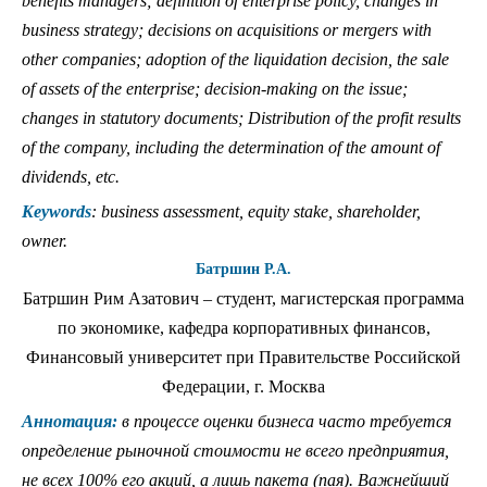
benefits managers; definition of enterprise policy, changes in
business strategy; decisions on acquisitions or mergers with
other companies; adoption of the liquidation decision, the sale
of assets of the enterprise; decision-making on the issue;
changes in statutory documents; Distribution of the profit results
of the company, including the determination of the amount of
dividends, etc.
Keywords
: business assessment, equity stake, shareholder,
owner.
Батршин Р.А.
Батршин Рим Азатович – студент, магистерская программа
по экономике, кафедра корпоративных финансов,
Финансовый университет при Правительстве Российской
Федерации, г. Москва
Аннотация:
в процессе оценки бизнеса часто требуется
определение рыночной стоимости не всего предприятия,
не всех 100% его акций, а лишь пакета (пая). Важнейший