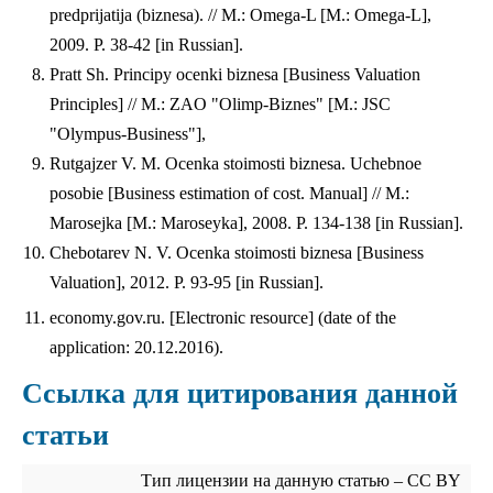
predprijatija (biznesa). // M.: Omega-L [M.: Omega-L],
2009. P. 38-42 [in Russian].
Pratt Sh. Principy ocenki biznesa [Business Valuation
Principles] // M.: ZAO "Olimp-Biznes" [M.: JSC
"Olympus-Business"],
Rutgajzer V. M. Ocenka stoimosti biznesa. Uchebnoe
posobie [Business estimation of cost. Manual] // M.:
Marosejka [M.: Maroseyka], 2008. P. 134-138 [in Russian].
Chebotarev N. V. Ocenka stoimosti biznesa [Business
Valuation], 2012. P. 93-95 [in Russian].
economy.gov.ru. [Electronic resource] (date of the
application: 20.12.2016).
Ссылка для цитирования данной
статьи
Тип лицензии на данную статью – CC BY