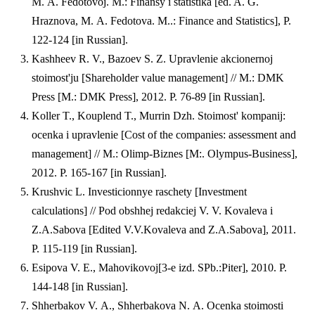
M. A. Fedotovoj. M.: Finansy i statistika [ed. A. G.
Hraznova, M. A. Fedotova. M..: Finance and Statistics], P.
122-124 [in Russian].
Kashheev R. V., Bazoev S. Z. Upravlenie akcionernoj
stoimost'ju [Shareholder value management] // M.: DMK
Press [M.: DMK Press], 2012. P. 76-89 [in Russian].
Koller T., Kouplend T., Murrin Dzh. Stoimost' kompanij:
ocenka i upravlenie [Cost of the companies: assessment and
management] // M.: Olimp-Biznes [M:. Olympus-Business],
2012. P. 165-167 [in Russian].
Krushvic L. Investicionnye raschety [Investment
calculations] // Pod obshhej redakciej V. V. Kovaleva i
Z.A.Sabova [Edited V.V.Kovaleva and Z.A.Sabova], 2011.
P. 115-119 [in Russian].
Esipova V. E., Mahovikovoj[3-e izd. SPb.:Piter], 2010. P.
144-148 [in Russian].
Shherbakov V. A., Shherbakova N. A. Ocenka stoimosti