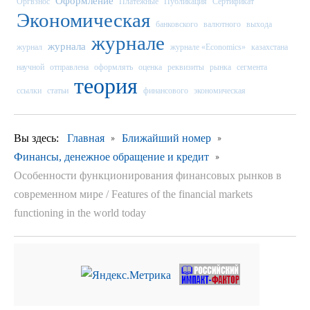
Оформление
Оргвзнос
Платежные
Публикация
Сертификат
Экономическая
банковского
валютного
выхода
журнале
журнала
журнал
журнале «Economics»
казахстана
научной
отправлена
оформлять
оценка
реквизиты
рынка
сегмента
теория
ссылки
статьи
финансового
экономическая
Вы здесь:
Главная
Ближайший номер
Финансы, денежное обращение и кредит
Особенности функционирования финансовых рынков в
современном мире / Features of the financial markets
functioning in the world today