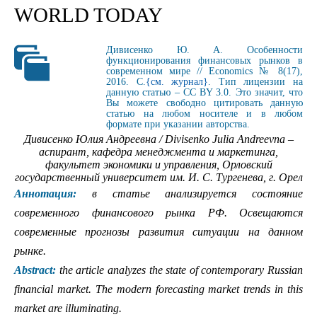
WORLD TODAY
Дивисенко Ю. А. Особенности
функционирования финансовых рынков в
современном мире // Economics № 8(17),
2016. С.
{см. журнал}
. Тип лицензии на
данную статью – CC BY 3.0. Это значит, что
Вы можете свободно цитировать данную
статью на любом носителе и в любом
формате при указании авторства.
Дивисенко Юлия Андреевна / Divisenko Julia Andreevna –
аспирант, кафедра менеджмента и маркетинга,
факультет экономики и управления, Орловский
государственный университет им. И. С. Тургенева, г. Орел
Аннотация:
в статье анализируется состояние
современного финансового рынка РФ. Освещаются
современные прогнозы развития ситуации на данном
рынке.
Abstract:
the article analyzes the state of contemporary Russian
financial market. The modern forecasting market trends in this
market are illuminating.