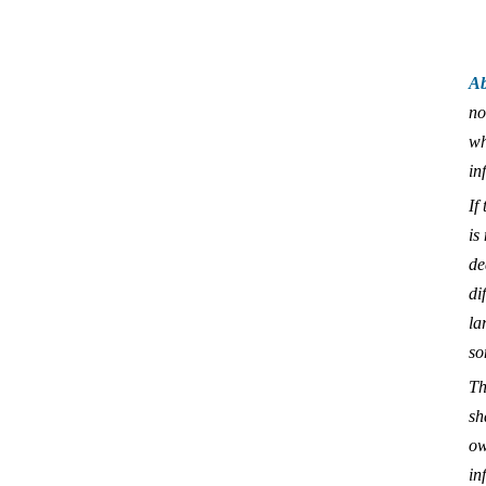
Ab
no
wh
in
If
is
de
di
la
so
Th
sh
ow
in