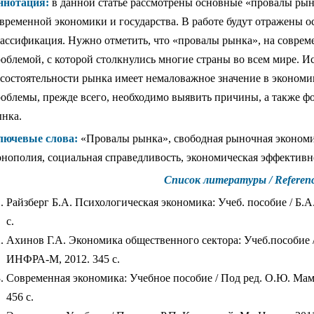
ннотация:
в данной статье рассмотрены основные «провалы рынк
временной экономики и государства. В работе будут отражены 
ассификация. Нужно отметить, что «провалы рынка», на совреме
облемой, с которой столкнулись многие страны во всем мире. 
состоятельности рынка имеет немаловажное значение в экономи
облемы, прежде всего, необходимо выявить причины, а также ф
нка.
лючевые слова:
«Провалы рынка», свободная рыночная экономик
нополия, социальная справедливость, экономическая эффективн
Список литературы / Referen
Райзберг Б.А. Психологическая экономика: Учеб. пособие / Б.А
с.
Ахинов Г.А. Экономика общественного сектора: Учеб.пособие /
ИНФРА-М, 2012. 345 с.
Современная экономика: Учебное пособие / Под ред. О.Ю. Маме
456 с.