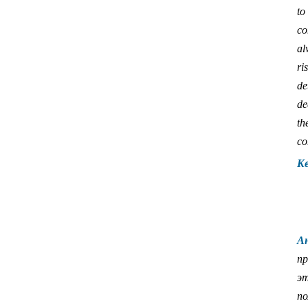
to
co
al
ri
de
de
th
co
Ke
А
пр
эт
по