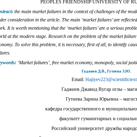
PEOPLES FRIENDSHIP UNIVERSITY OF R
stract:
the main market failures in the context of challenges of the m
der consideration in the article. The main ‘market failures’ are reflected 
rk. It is worth mentioning that the ‘market failures’ are a serious prob
rld at the modern stage. Research on the problem of the market failure i
onomy. To solve this problem, it is necessary, first of all, to identify ca
ilures.
ywords:
‘Market failures’, free market economy, monopoly, social justi
Гаджиев Д.В., Гутиева З.Ю.
Email:
Hajiyev223@scientifictext
Гаджиев Джавид Вугар оглы – маги
Гутиева Зарина Юрьевна – магист
кафедра государственного и муниципально
факультет гуманитарных и социальн
Российский университет дружбы народов