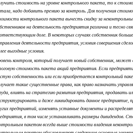
лучить стоимость на уровне контрольного пакета, то к стоимо
тала, надо добавить премию за контроль. Для получения стоим
оимости контрольного пакета вычесть скидку за неконтрольны
бственников на деятельность предприятия различна и тесно свя
ответствующим доле. В некоторых случаях собственник большег
правления деятельности предприятия, условия совершения сделок
лее выгодные условия.
овень контроля, который получает новый собственник, может 
оговую стоимость пакета акций предприятия. Если предприяти
стую собственность или если приобретается контрольный паке
лучает такие существенные права, как право назначать управл
уда, влиять на стратегию развития предприятия, продавать ил
структурировать и даже ликвидировать данное предприятие, п
угих предприятий, изменять уставные документы и распределя
едприятия, в том числе устанавливать размеры дивидендов. Ст
нтрольным пакетом всегда выше стоимости владения неконтрол
нтрольным пакетом обусловливают следующие основные элемен