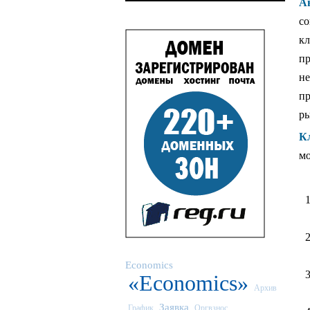
А
со
кл
пр
не
пр
ры
К
мо
Economics
«Economics»
Архив
Заявка
График
Оргвзнос