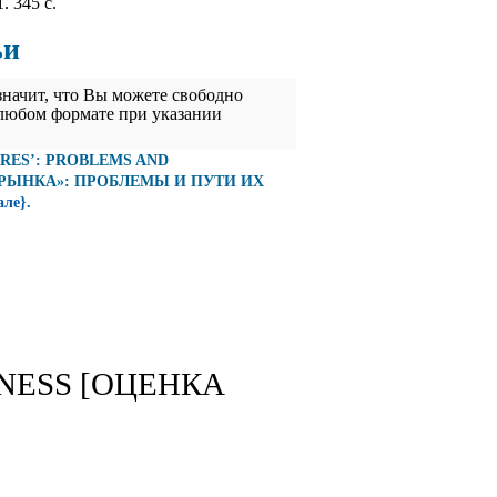
. 345 с.
ьи
значит, что Вы можете свободно
 любом формате при указании
LURES’: PROBLEMS AND
 РЫНКА»: ПРОБЛЕМЫ И ПУТИ ИХ
але}
.
INESS [ОЦЕНКА