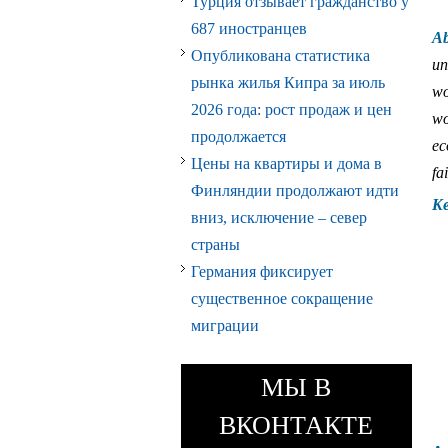
Турция отзывает гражданство у
687 иностранцев
Ab
Опубликована статистика
un
рынка жилья Кипра за июль
wo
2026 года: рост продаж и цен
wo
продолжается
ec
Цены на квартиры и дома в
fa
Финляндии продолжают идти
Ke
вниз, исключение – север
страны
Германия фиксирует
существенное сокращение
миграции
МЫ В
ВКОНТАКТЕ