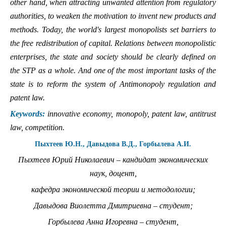
other hand, when attracting unwanted attention from regulatory
authorities, to weaken the motivation to invent new products and
methods. Today, the world's largest monopolists set barriers to
the free redistribution of capital. Relations between monopolistic
enterprises, the state and society should be clearly defined on
the STP as a whole. And one of the most important tasks of the
state is to reform the system of Antimonopoly regulation and
patent law.
Keywords:
innovative economy, monopoly, patent law, antitrust
law, competition.
Пыхтеев Ю.Н., Давыдова В.Д., Горбылева А.И.
Пыхтеев Юрий Николаевич – кандидат экономических
наук, доцент,
кафедра экономической теории и методологии;
Давыдова Виолетта Дмитриевна – студент;
Горбылева Анна Игоревна – студент,