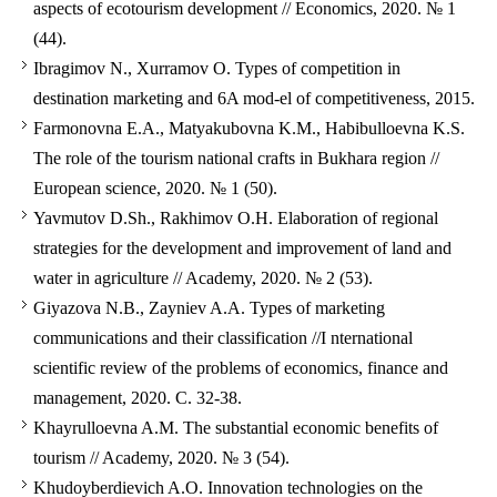
aspects of ecotourism development // Economics, 2020. № 1
(44).
Ibragimov N., Xurramov O. Types of competition in
destination marketing and 6A mod-el of competitiveness, 2015.
Farmonovna E.A., Matyakubovna K.M., Нabibulloevna K.S.
The role of the tourism national crafts in Bukhara region //
European science, 2020. № 1 (50).
Yavmutov D.Sh., Rakhimov O.H. Elaboration of regional
strategies for the development and improvement of land and
water in agriculture // Academy, 2020. № 2 (53).
Giyazova N.B., Zayniev A.A. Types of marketing
communications and their classification //I nternational
scientific review of the problems of economics, finance and
management, 2020. С. 32-38.
Khayrulloevna A.M. The substantial economic benefits of
tourism // Academy, 2020. № 3 (54).
Khudoyberdievich A.O. Innovation technologies on the