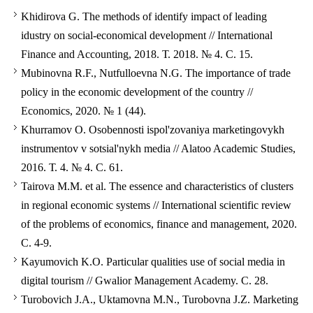
Khidirova G. The methods of identify impact of leading
idustry on social-economical development // International
Finance and Accounting, 2018. Т. 2018. № 4. С. 15.
Mubinovna R.F., Nutfulloevna N.G. The importance of trade
policy in the economic development of the country //
Economics, 2020. № 1 (44).
Khurramov O. Osobennosti ispol'zovaniya marketingovykh
instrumentov v sotsial'nykh media // Alatoo Academic Studies,
2016. Т. 4. № 4. С. 61.
Tairova M.M. et al. The essence and characteristics of clusters
in regional economic systems // International scientific review
of the problems of economics, finance and management, 2020.
С. 4-9.
Kayumovich K.O. Particular qualities use of social media in
digital tourism // Gwalior Management Academy. С. 28.
Turobovich J.A., Uktamovna M.N., Turobovna J.Z. Marketing