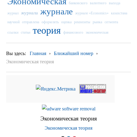
Экономическая
банковского
валютного
выхода
журнале
журнала
журнал
журнале «Economics»
казахстана
научной
отправлена
оформлять
оценка
реквизиты
рынка
сегмента
теория
ссылки
статьи
финансового
экономическая
Вы здесь:
Главная
Ближайший номер
Экономическая теория
Экономическая теория
Экономическая теория