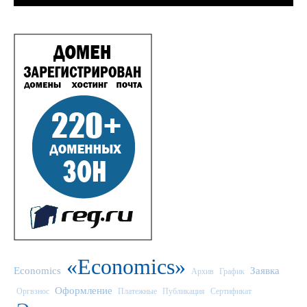
«Economics»
Economics
Заявка
Архив
График
Оформление
Оргвзнос
Платежные
Публикация
Сертификат